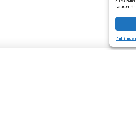
ou de retire
caractéristi
Politique 
Newsletter
 toutes mes actualités directement dans votre boît