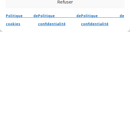
Refuser
Politique de
Politique de
Politique de
cookies
confidentialité
confidentialité
Newsletter
Recevez toutes mes actualités
directement dans votre boîte mail !